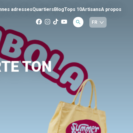
nnes adresses
Quartiers
Blog
Tops 10
Artisans
A propos
RTE TON