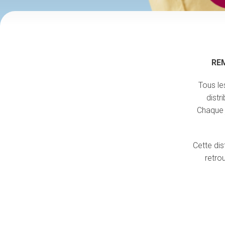
RE
Tous l
distr
Chaque j
Cette dis
retro