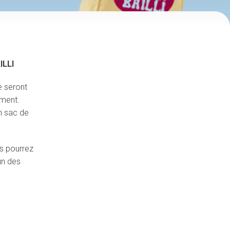
ILLI
e seront
ement.
un sac de
us pourrez
un des