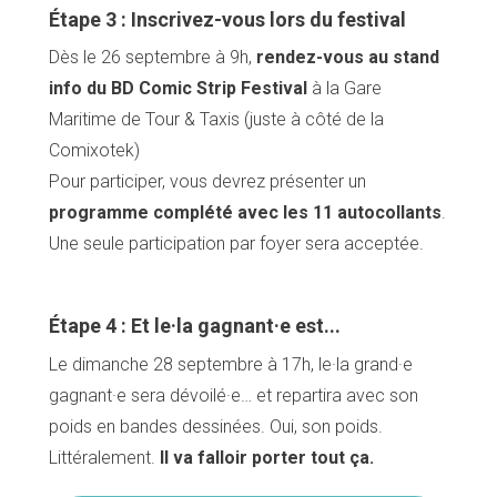
Étape 3 : Inscrivez-vous lors du festival
Dès le 26 septembre à 9h,
rendez-vous au stand
info du BD Comic Strip Festival
à la Gare
Maritime de Tour & Taxis (juste à côté de la
Comixotek)
Pour participer, vous devrez présenter un
programme complété avec les 11 autocollants
.
Une seule participation par foyer sera acceptée.
Accueil
Étape 4 : Et le·la gagnant·e est...
Bonnes adresses
Quartiers
Le dimanche 28 septembre à 17h, le·la grand·e
Blog
gagnant·e sera dévoilé·e… et repartira avec son
Tops 10
poids en bandes dessinées. Oui, son poids.
Artisans
A propos
Littéralement.
Il va falloir porter tout ça.