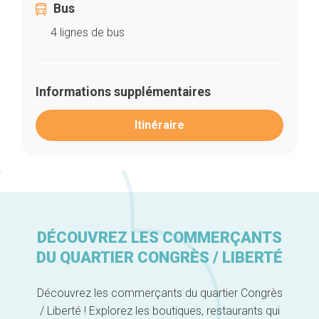
Bus
4 lignes de bus
Informations supplémentaires
Itinéraire
Accueil
DÉCOUVREZ LES COMMERÇANTS
Bonnes adresses
Quartiers
DU QUARTIER CONGRÈS / LIBERTÉ
Blog
Tops 10
Découvrez les commerçants du quartier Congrès
Artisans
/ Liberté ! Explorez les boutiques, restaurants qui
A propos