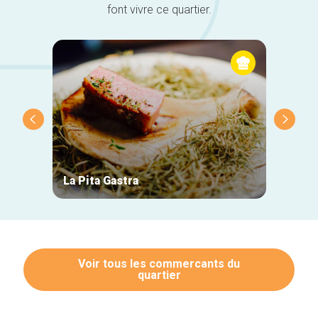
font vivre ce quartier.
La Pita Gastra
Chand
Voir tous les commercants du
quartier