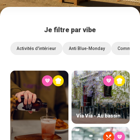
Je filtre par vibe
Activités d'intérieur
Anti Blue-Monday
Commerces
Via Via - Au bassin