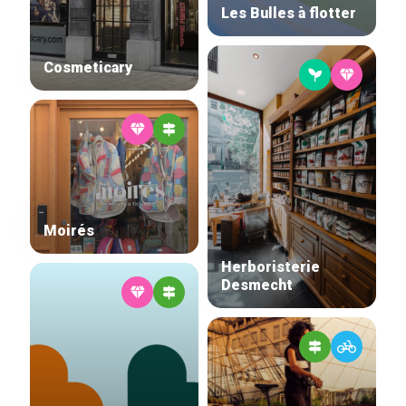
Les Bulles à flotter
Accueil
Cosmeticary
Bonnes adresses
Quartiers
Blog
Tops 10
Artisans
A propos
Moirés
Herboristerie
Desmecht