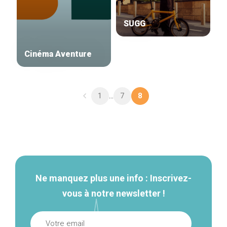
SUGG
Cinéma Aventure
1
7
...
8
Navigation
secondaire
Ne manquez plus une info : Inscrivez-
vous à notre newsletter !