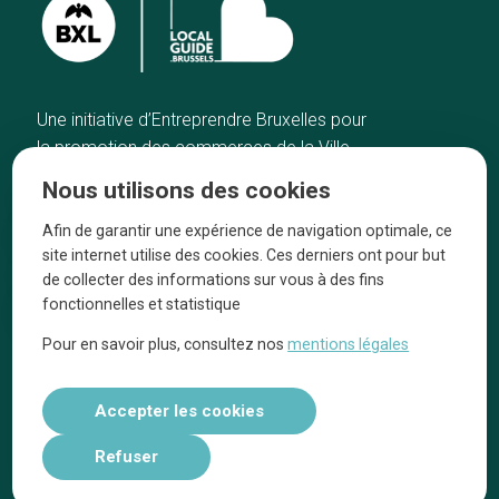
Une initiative d’Entreprendre Bruxelles pour
la promotion des commerces de la Ville
de Bruxelles
Nous utilisons des cookies
Accueil
Artisans
Afin de garantir une expérience de navigation optimale, ce
Bonnes adresses
A propos
site internet utilise des cookies. Ces derniers ont pour but
Quartiers
On parle de nous
de collecter des informations sur vous à des fins
fonctionnelles et statistique
Blog
Mentions légales
Pour en savoir plus, consultez nos
mentions légales
Tops 10
Suivez-nous sur nos réseaux
Accepter les cookies
Refuser
Réalisé par