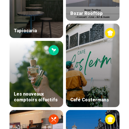
Bozar Rooftop
Tapiocaria
Accueil
Bonnes adresses
Quartiers
Blog
Tops 10
Les nouveaux
Artisans
comptoirs olfactifs
Café Costermans
A propos