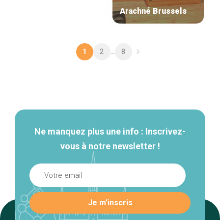
Arachné Brussels
2
8
1
...
Navigation
secondaire
Ne manquez plus une info : Inscrivez-
vous à notre newsletter !