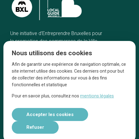
Une initiative d’Entreprendre Bruxelles pour
la promotion des commerces de la Ville
de Bruxelles
Nous utilisons des cookies
Accueil
Artisans
Afin de garantir une expérience de navigation optimale, ce
Bonnes adresses
A propos
site internet utilise des cookies. Ces derniers ont pour but
Quartiers
On parle de nous
de collecter des informations sur vous à des fins
fonctionnelles et statistique
Blog
Mentions légales
Pour en savoir plus, consultez nos
mentions légales
Tops 10
Suivez-nous sur nos réseaux
Accepter les cookies
Refuser
Réalisé par