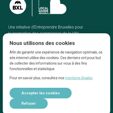
Une initiative d’Entreprendre Bruxelles pour
la promotion des commerces de la Ville
de Bruxelles
Nous utilisons des cookies
Accueil
Artisans
Afin de garantir une expérience de navigation optimale, ce
Bonnes adresses
A propos
site internet utilise des cookies. Ces derniers ont pour but
Quartiers
On parle de nous
de collecter des informations sur vous à des fins
fonctionnelles et statistique
Blog
Mentions légales
Pour en savoir plus, consultez nos
mentions légales
Tops 10
Suivez-nous sur nos réseaux
Accepter les cookies
Refuser
Réalisé par