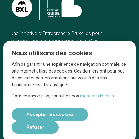
Une initiative d’Entreprendre Bruxelles pour
la promotion des commerces de la Ville
de Bruxelles
Nous utilisons des cookies
Accueil
Artisans
Afin de garantir une expérience de navigation optimale, ce
Bonnes adresses
A propos
site internet utilise des cookies. Ces derniers ont pour but
Quartiers
On parle de nous
de collecter des informations sur vous à des fins
fonctionnelles et statistique
Blog
Mentions légales
Pour en savoir plus, consultez nos
mentions légales
Tops 10
Suivez-nous sur nos réseaux
Accepter les cookies
Refuser
Réalisé par