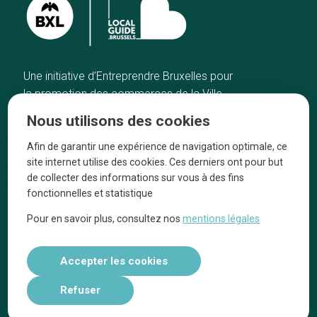
Une initiative d’Entreprendre Bruxelles pour
la promotion des commerces de la Ville
de Bruxelles
Nous utilisons des cookies
Accueil
Artisans
Afin de garantir une expérience de navigation optimale, ce
Bonnes adresses
A propos
site internet utilise des cookies. Ces derniers ont pour but
Quartiers
On parle de nous
de collecter des informations sur vous à des fins
fonctionnelles et statistique
Blog
Mentions légales
Pour en savoir plus, consultez nos
mentions légales
Tops 10
Suivez-nous sur nos réseaux
Accepter les cookies
Refuser
Réalisé par