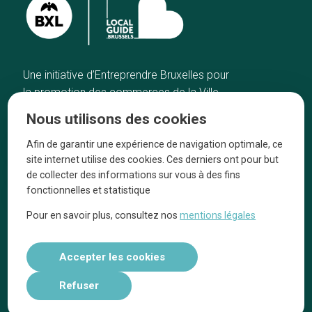
Une initiative d’Entreprendre Bruxelles pour
la promotion des commerces de la Ville
de Bruxelles
Nous utilisons des cookies
Accueil
Artisans
Afin de garantir une expérience de navigation optimale, ce
Bonnes adresses
A propos
site internet utilise des cookies. Ces derniers ont pour but
Quartiers
On parle de nous
de collecter des informations sur vous à des fins
fonctionnelles et statistique
Blog
Mentions légales
Pour en savoir plus, consultez nos
mentions légales
Tops 10
Suivez-nous sur nos réseaux
Accepter les cookies
Refuser
Réalisé par