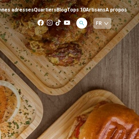
nnes adresses
Quartiers
Blog
Tops 10
Artisans
A propos