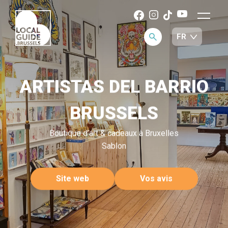
ARTISTAS DEL BARRIO
BRUSSELS
Boutique d’art & cadeaux à Bruxelles
Sablon
Site web
Vos avis