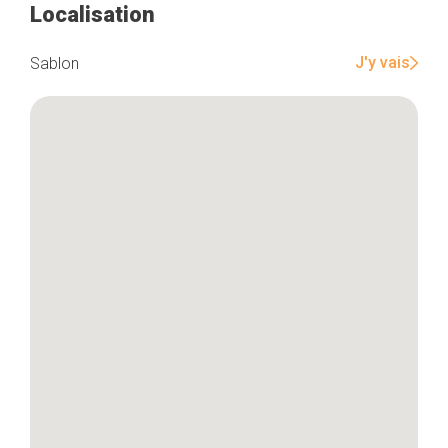
Localisation
Accueil
J'y vais
Sablon
Bonnes adresses
Quartiers
Blog
Tops 10
Artisans
A propos