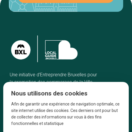
Une initiative d’Entreprendre Bruxelles pour
la promotion des commerces de la Ville
de Bruxelles
Nous utilisons des cookies
Accueil
Artisans
Afin de garantir une expérience de navigation optimale, ce
Bonnes adresses
A propos
site internet utilise des cookies. Ces derniers ont pour but
Quartiers
On parle de nous
de collecter des informations sur vous à des fins
fonctionnelles et statistique
Blog
Mentions légales