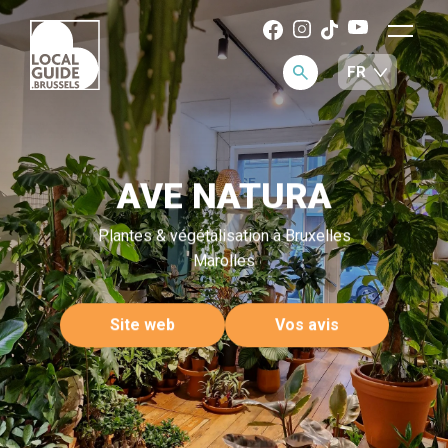
AVE NATURA
Plantes & végétalisation à Bruxelles
Marolles
Site web
Vos avis