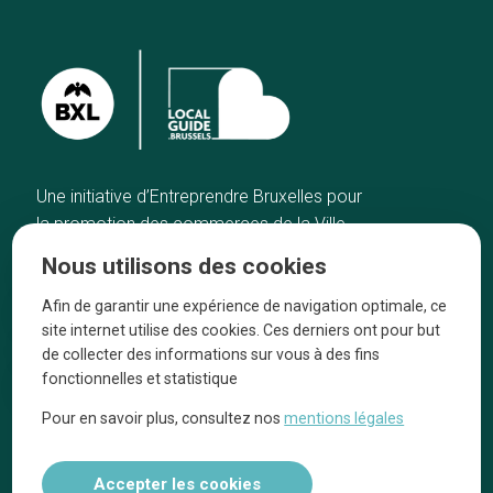
Une initiative d’Entreprendre Bruxelles pour
la promotion des commerces de la Ville
de Bruxelles
Nous utilisons des cookies
Accueil
Artisans
Afin de garantir une expérience de navigation optimale, ce
Bonnes adresses
A propos
site internet utilise des cookies. Ces derniers ont pour but
Quartiers
On parle de nous
de collecter des informations sur vous à des fins
fonctionnelles et statistique
Blog
Mentions légales
Pour en savoir plus, consultez nos
mentions légales
Tops 10
Suivez-nous sur nos réseaux
Accepter les cookies