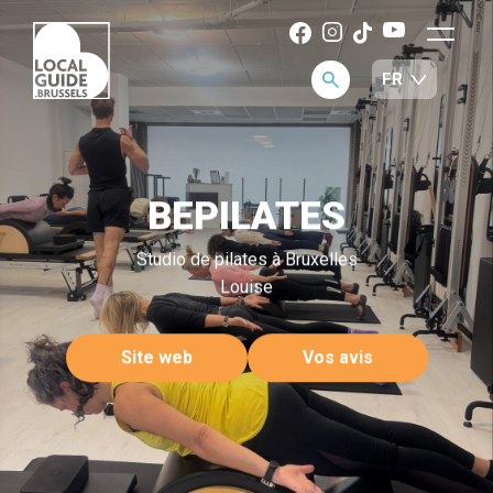
BEPILATES
Studio de pilates à Bruxelles
Louise
Site web
Vos avis