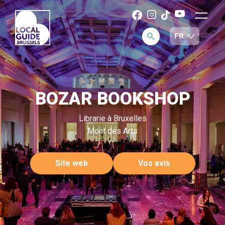
BOZAR BOOKSHOP
Librarie à Bruxelles
Mont des Arts
Site web
Vos avis