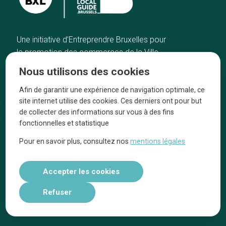
Une initiative d’Entreprendre Bruxelles pour
la promotion des commerces de la Ville
de Bruxelles
Nous utilisons des cookies
Accueil
Artisans
Afin de garantir une expérience de navigation optimale, ce
Bonnes adresses
A propos
site internet utilise des cookies. Ces derniers ont pour but
Quartiers
On parle de nous
de collecter des informations sur vous à des fins
fonctionnelles et statistique
Blog
Mentions légales
Pour en savoir plus, consultez nos
mentions légales
Tops 10
Suivez-nous sur nos réseaux
Accepter les cookies
Refuser
Réalisé par