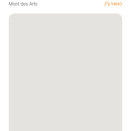
J'y vais
Mont des Arts
Accueil
Bonnes adresses
Quartiers
Blog
Tops 10
Artisans
A propos