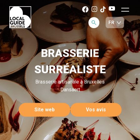
BRASSERIE
SURRÉALISTE
Brasserie artisanale à Bruxelles
Dansaert
Site web
Vos avis