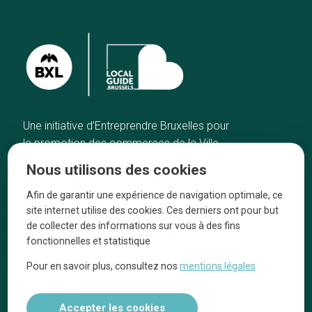
Une initiative d’Entreprendre Bruxelles pour
la promotion des commerces de la Ville
de Bruxelles
Nous utilisons des cookies
Accueil
Artisans
Afin de garantir une expérience de navigation optimale, ce
Bonnes adresses
A propos
site internet utilise des cookies. Ces derniers ont pour but
Quartiers
On parle de nous
de collecter des informations sur vous à des fins
fonctionnelles et statistique
Blog
Mentions légales
Pour en savoir plus, consultez nos
mentions légales
Tops 10
Suivez-nous sur nos réseaux
Accepter les cookies