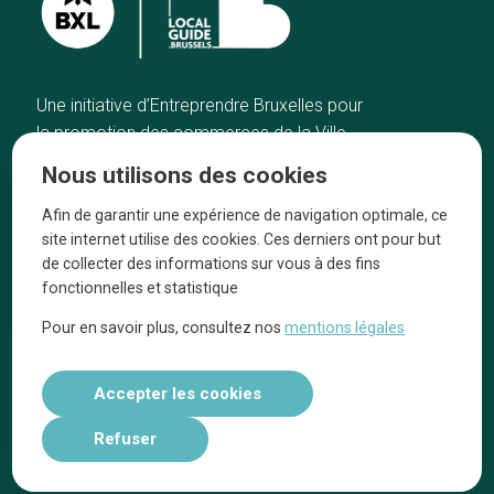
Une initiative d’Entreprendre Bruxelles pour
la promotion des commerces de la Ville
de Bruxelles
Nous utilisons des cookies
Accueil
Artisans
Afin de garantir une expérience de navigation optimale, ce
Bonnes adresses
A propos
site internet utilise des cookies. Ces derniers ont pour but
Quartiers
On parle de nous
de collecter des informations sur vous à des fins
fonctionnelles et statistique
Blog
Mentions légales
Pour en savoir plus, consultez nos
mentions légales
Tops 10
Suivez-nous sur nos réseaux
Accepter les cookies
Refuser
Réalisé par