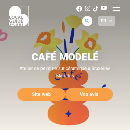
CAFÉ MODELÉ
Atelier de peinture sur céramique à Bruxelles
Marolles
Site web
Vos avis