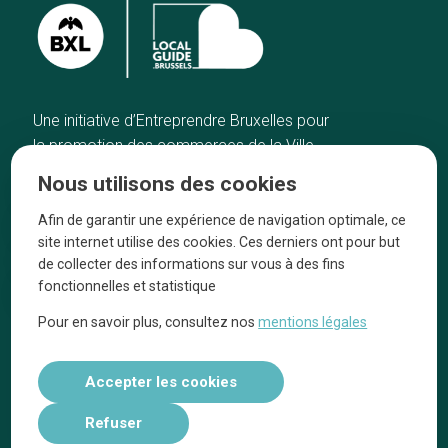
Une initiative d’Entreprendre Bruxelles pour
la promotion des commerces de la Ville
de Bruxelles
Nous utilisons des cookies
Accueil
Artisans
Afin de garantir une expérience de navigation optimale, ce
Bonnes adresses
A propos
site internet utilise des cookies. Ces derniers ont pour but
Quartiers
On parle de nous
de collecter des informations sur vous à des fins
fonctionnelles et statistique
Blog
Mentions légales
Pour en savoir plus, consultez nos
mentions légales
Tops 10
Suivez-nous sur nos réseaux
Accepter les cookies
Refuser
Réalisé par