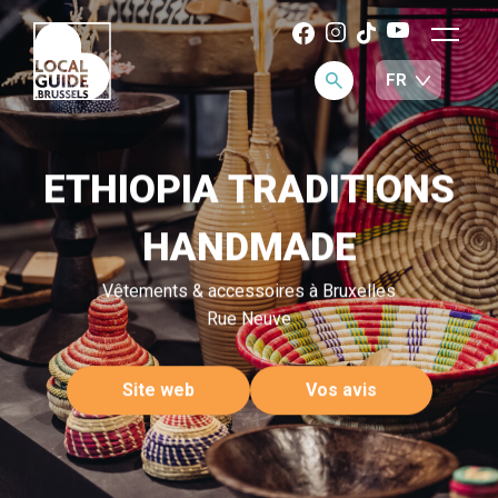
ETHIOPIA TRADITIONS
HANDMADE
Vêtements & accessoires à Bruxelles
Rue Neuve
Site web
Vos avis