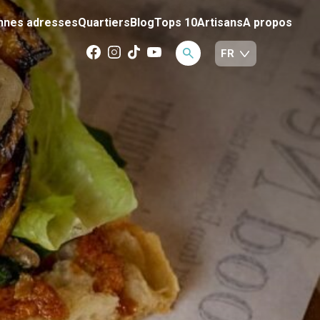
nnes adresses
Quartiers
Blog
Tops 10
Artisans
A propos