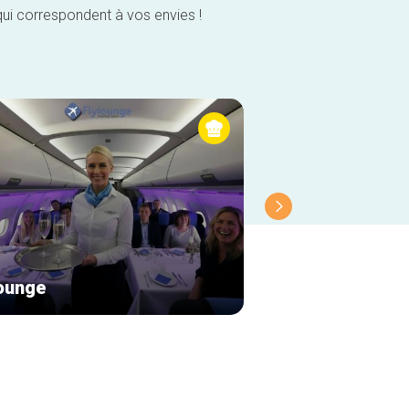
qui correspondent à vos envies !
lounge
Brasserie de la 