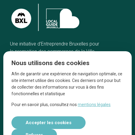
Une initiative d’Entreprendre Bruxelles pour
la promotion des commerces de la Ville
de Bruxelles
Nous utilisons des cookies
Accueil
Artisans
Afin de garantir une expérience de navigation optimale, ce
Bonnes adresses
A propos
site internet utilise des cookies. Ces derniers ont pour but
Quartiers
On parle de nous
de collecter des informations sur vous à des fins
fonctionnelles et statistique
Blog
Mentions légales
Pour en savoir plus, consultez nos
mentions légales
Tops 10
Suivez-nous sur nos réseaux
Accepter les cookies
Refuser