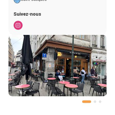
Suivez-nous
Accueil
Bonnes adresses
Quartiers
Blog
Tops 10
Artisans
A propos