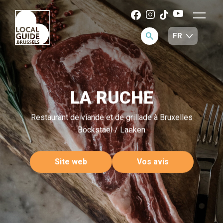
LA RUCHE
Restaurant de viande et de grillade à Bruxelles
Bockstael / Laeken
Site web
Vos avis