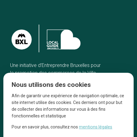
Une initiative d’Entreprendre Bruxelles pour
la promotion des commerces de la Ville
de Bruxelles
Nous utilisons des cookies
Accueil
Artisans
Afin de garantir une expérience de navigation optimale, ce
Bonnes adresses
A propos
site internet utilise des cookies. Ces derniers ont pour but
Quartiers
On parle de nous
de collecter des informations sur vous à des fins
fonctionnelles et statistique
Blog
Mentions légales
Pour en savoir plus, consultez nos
mentions légales
Tops 10
Suivez-nous sur nos réseaux