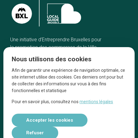
Une initiative d’Entreprendre Bruxelles pour
la promotion des commerces de la Ville
de Bruxelles
Nous utilisons des cookies
Accueil
Artisans
Afin de garantir une expérience de navigation optimale, ce
Bonnes adresses
A propos
site internet utilise des cookies. Ces derniers ont pour but
Quartiers
On parle de nous
de collecter des informations sur vous à des fins
fonctionnelles et statistique
Blog
Mentions légales
Pour en savoir plus, consultez nos
mentions légales
Tops 10
Suivez-nous sur nos réseaux
Accepter les cookies
Refuser