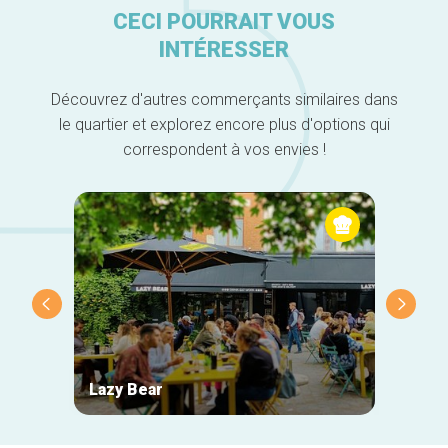
CECI POURRAIT VOUS
INTÉRESSER
Découvrez d'autres commerçants similaires dans
le quartier et explorez encore plus d'options qui
correspondent à vos envies !
Lazy Bear
Wiel's