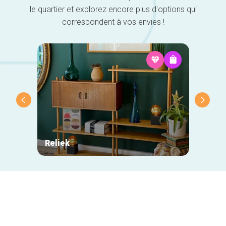
le quartier et explorez encore plus d'options qui
correspondent à vos envies !
Reliek
Becyc
Navigation
secondaire