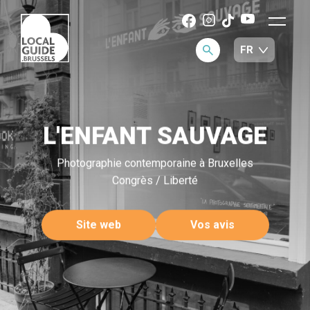
L'ENFANT SAUVAGE
Photographie contemporaine à Bruxelles
Congrès / Liberté
Site web
Vos avis