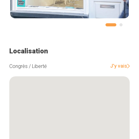
Accueil
Bonnes adresses
Localisation
Quartiers
Blog
J'y vais
Congrès / Liberté
Tops 10
Artisans
A propos