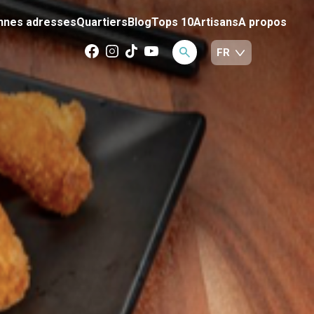
nnes adresses
Quartiers
Blog
Tops 10
Artisans
A propos