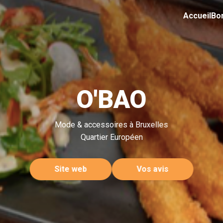
Accueil
Bo
O'BAO
Mode & accessoires à Bruxelles
Quartier Européen
Site web
Vos avis