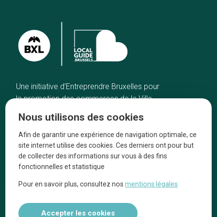
Une initiative d’Entreprendre Bruxelles pour
la promotion des commerces de la Ville
de Bruxelles
Nous utilisons des cookies
Accueil
Artisans
Afin de garantir une expérience de navigation optimale, ce
Bonnes adresses
A propos
site internet utilise des cookies. Ces derniers ont pour but
Quartiers
On parle de nous
de collecter des informations sur vous à des fins
fonctionnelles et statistique
Blog
Mentions légales
Pour en savoir plus, consultez nos
mentions légales
Tops 10
Suivez-nous sur nos réseaux
Accepter les cookies