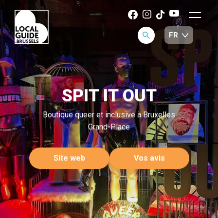
SPIT IT OUT
Boutique queer et inclusive à Bruxelles
Grand-Place
Site web
Vos avis