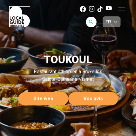
TOUKOUL
Restaurant éthiopien à Bruxelles
Sainte-Catherine Vismet
Site web
Vos avis