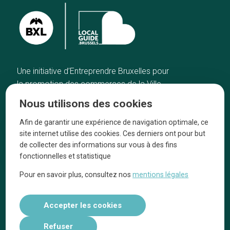
Une initiative d’Entreprendre Bruxelles pour
la promotion des commerces de la Ville
de Bruxelles
Nous utilisons des cookies
Accueil
Artisans
Afin de garantir une expérience de navigation optimale, ce
Bonnes adresses
A propos
site internet utilise des cookies. Ces derniers ont pour but
Quartiers
On parle de nous
de collecter des informations sur vous à des fins
fonctionnelles et statistique
Blog
Mentions légales
Pour en savoir plus, consultez nos
mentions légales
Tops 10
Suivez-nous sur nos réseaux
Accepter les cookies
Refuser