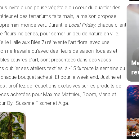
us invite à une pause végétale au cœur du quartier des
térieur et des terrariums faits main, la maison propose
ropre mini-monde vert. Durant le
Local Friday
, chaque client
e fleurs indigènes, pour semer un peu de nature en ville.
eille Halle aux Blés 7) réinvente l’art floral avec une
on ne travaille qu’avec des fleurs de saison, locales et
ables œuvres d’art, sont présentées dans des vases
Me
s oublier ses ateliers textiles, à -15 % toute la semaine du
re
ur chaque bouquet acheté. Et pour le week-end, Justine et
 : profitez de réductions exclusives sur les produits de
 pièces achetées pour Maxime Matthieu, Boom, Mana et
ur Oyl, Susanne Fischer et Alga.
Ce