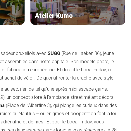
Atelier Kumo
ssadeur bruxellois avec
SUGG
(Rue de Laeken 86), jeune
et assemblés dans notre capitale. Son modèle phare, le
 et fabrication européenne. Et durant le Local Friday, un
ut achat de vélo… De quoi affronter la drache avec style.
ure au sec, rien de tel qu’une après-midi escape game.
9), un concept-store à l’ambiance street mêlant décors
ma
(Place de l’Albertine 3), qui plonge les curieux dans des
rciers au Nautilus – où énigmes et coopération font la loi.
rénaline et de rires ! Et pour le Local Friday, vous
ans ces deux escape game lorsque vous réserverez le 28