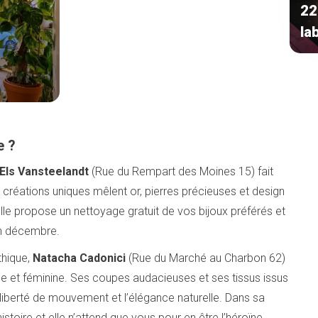
22
lab
e ?
Els Vansteelandt
(Rue du Rempart des Moines 15) fait
Ses créations uniques mêlent or, pierres précieuses et design
lle propose un nettoyage gratuit de vos bijoux préférés et
en décembre.
thique,
Natacha Cadonici
(Rue du Marché au Charbon 62)
 et féminine. Ses coupes audacieuses et ses tissus issus
liberté de mouvement et l’élégance naturelle. Dans sa
toire et elle n’attend que vous pour en être l’héroïne.