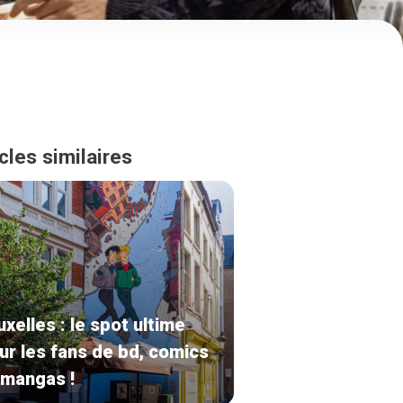
cles similaires
uxelles : le spot ultime
ur les fans de bd, comics
 mangas !