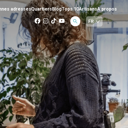
nnes adresses
Quartiers
Blog
Tops 10
Artisans
A propos