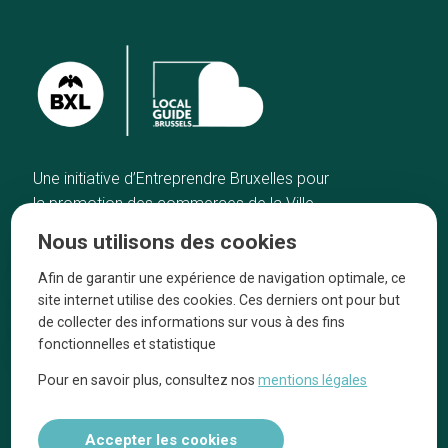
Une initiative d’Entreprendre Bruxelles pour
la promotion des commerces de la Ville
de Bruxelles
Nous utilisons des cookies
Accueil
Artisans
Afin de garantir une expérience de navigation optimale, ce
Bonnes adresses
A propos
site internet utilise des cookies. Ces derniers ont pour but
Quartiers
On parle de nous
de collecter des informations sur vous à des fins
fonctionnelles et statistique
Blog
Mentions légales
Pour en savoir plus, consultez nos
mentions légales
Tops 10
Suivez-nous sur nos réseaux
Accepter les cookies