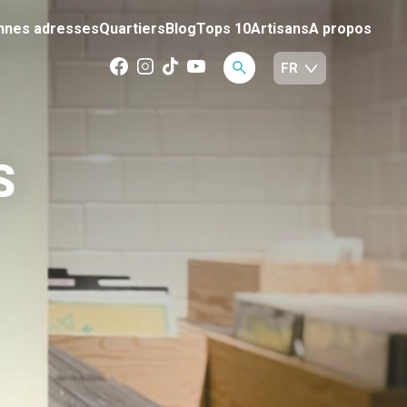
nnes adresses
Quartiers
Blog
Tops 10
Artisans
A propos
S