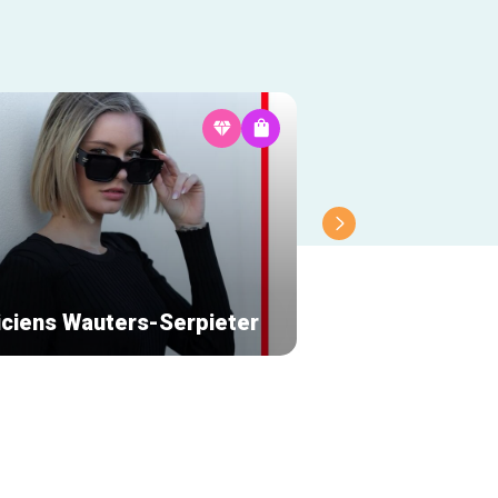
iciens Wauters-Serpieter
Partage Galerie