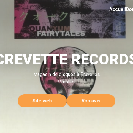
Accueil
Bo
CREVETTE RECORD
Magasin de disques à Bruxelles
Marolles
Site web
Vos avis