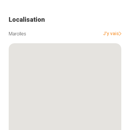
Localisation
J'y vais
Marolles
Accueil
Bonnes adresses
Quartiers
Blog
Tops 10
Artisans
A propos