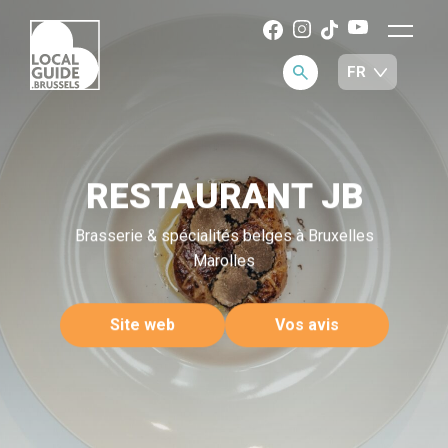
RESTAURANT JB
Brasserie & spécialités belges à Bruxelles
Marolles
Site web
Vos avis