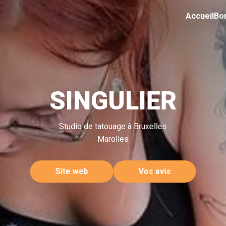
Accueil
Bo
SINGULIER
Studio de tatouage à Bruxelles
Marolles
Site web
Vos avis