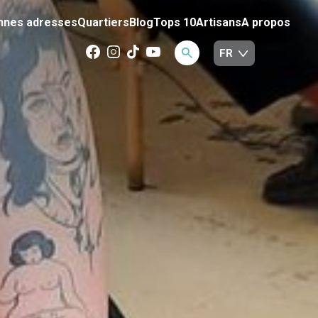
nnes adresses
Quartiers
Blog
Tops 10
Artisans
A propos