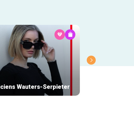
iciens Wauters-Serpieter
Partage Galerie