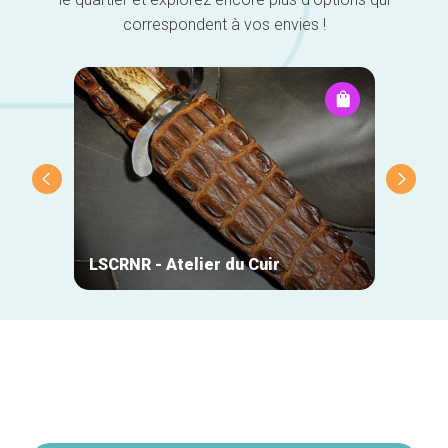
correspondent à vos envies !
DO-Wo
LSCRNR - Atelier du Cuir
Chris
Navigation
secondaire