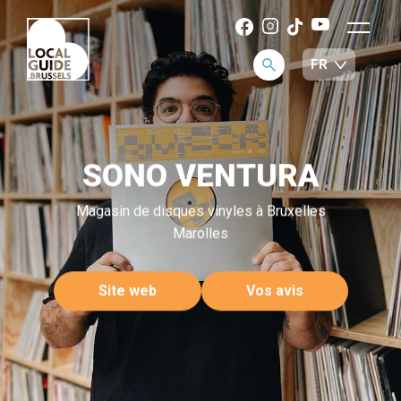
SONO VENTURA
Magasin de disques vinyles à Bruxelles
Marolles
Site web
Vos avis