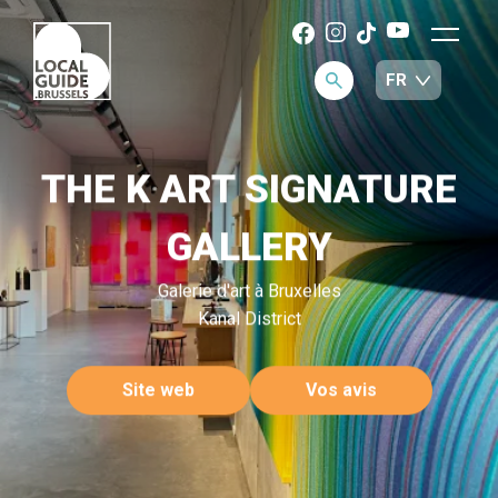
THE K ART SIGNATURE
GALLERY
Galerie d'art à Bruxelles
Kanal District
Site web
Vos avis