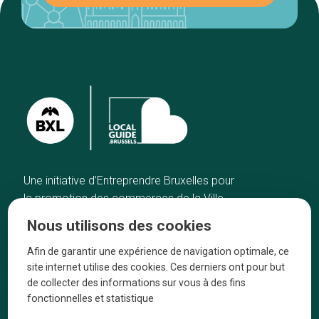
Une initiative d’Entreprendre Bruxelles pour
la promotion des commerces de la Ville
de Bruxelles
Nous utilisons des cookies
Accueil
Artisans
Afin de garantir une expérience de navigation optimale, ce
Bonnes adresses
A propos
site internet utilise des cookies. Ces derniers ont pour but
Quartiers
On parle de nous
de collecter des informations sur vous à des fins
fonctionnelles et statistique
Blog
Mentions légales