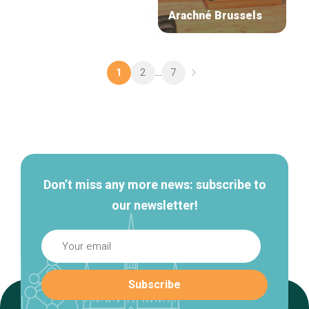
Arachné Brussels
2
7
1
...
Secondary
navigation
Don’t miss any more news: subscribe to
our newsletter!