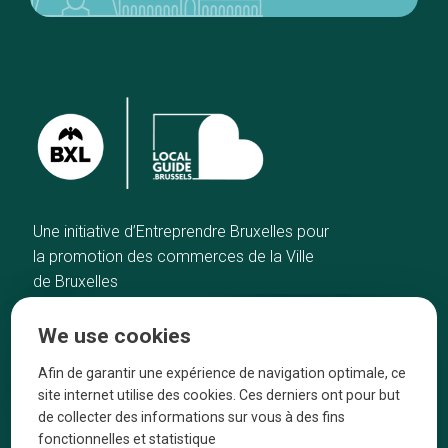
Une initiative d’Entreprendre Bruxelles pour
la promotion des commerces de la Ville
de Bruxelles
Home
Brussels Knowhow
We use cookies
Our top picks
About us
Neighborhoods
They talk about us
Afin de garantir une expérience de navigation optimale, ce
site internet utilise des cookies. Ces derniers ont pour but
Blog
Legal information
de collecter des informations sur vous à des fins
Tops 10
fonctionnelles et statistique