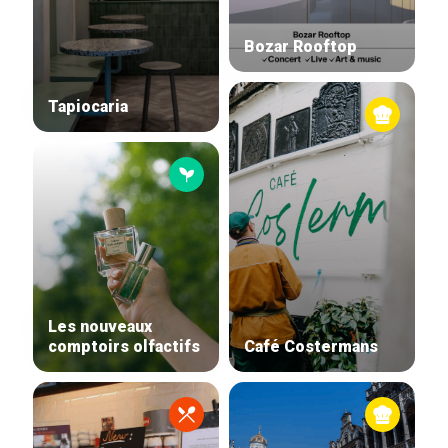
Bozar Rooftop
Tapiocaria
Home
Our top picks
Neighborhoods
Blog
Tops 10
Les nouveaux
Brussels Knowhow
comptoirs olfactifs
Café Costermans
About us