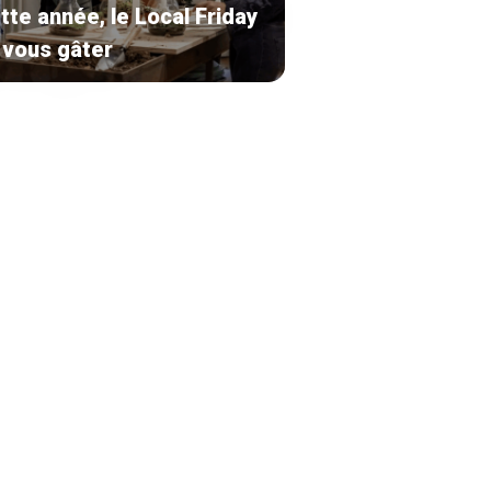
tte année, le Local Friday
 vous gâter