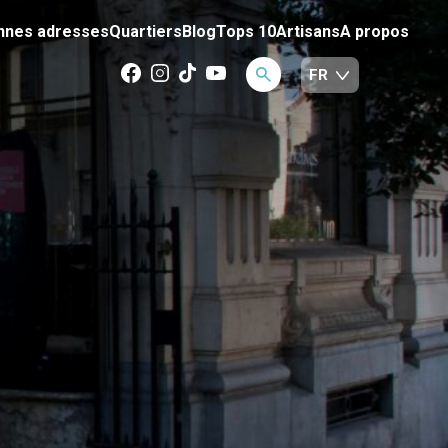
nnes adresses
Quartiers
Blog
Tops 10
Artisans
A propos