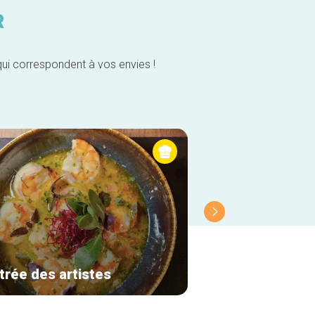
R
qui correspondent à vos envies !
trée des artistes
Molfar