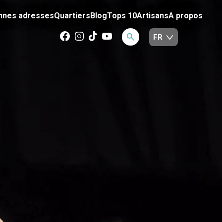
nnes adresses
Quartiers
Blog
Tops 10
Artisans
A propos