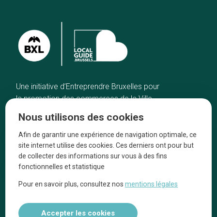
Une initiative d’Entreprendre Bruxelles pour
la promotion des commerces de la Ville
de Bruxelles
Nous utilisons des cookies
Accueil
Artisans
Afin de garantir une expérience de navigation optimale, ce
Bonnes adresses
A propos
site internet utilise des cookies. Ces derniers ont pour but
Quartiers
On parle de nous
de collecter des informations sur vous à des fins
fonctionnelles et statistique
Blog
Mentions légales
Pour en savoir plus, consultez nos
mentions légales
Tops 10
Suivez-nous sur nos réseaux
Accepter les cookies