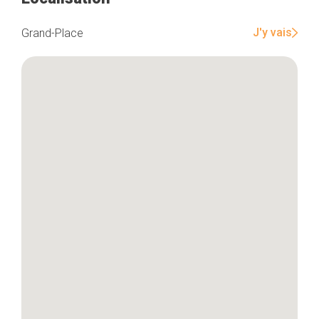
J'y vais
Grand-Place
Accueil
Bonnes adresses
Quartiers
Blog
Tops 10
Artisans
A propos