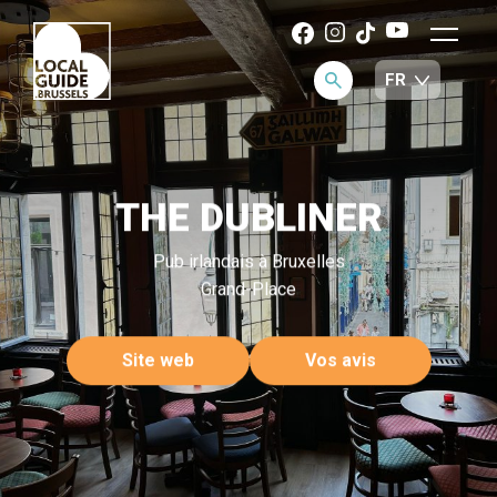
THE DUBLINER
Pub irlandais à Bruxelles
Grand-Place
Site web
Vos avis