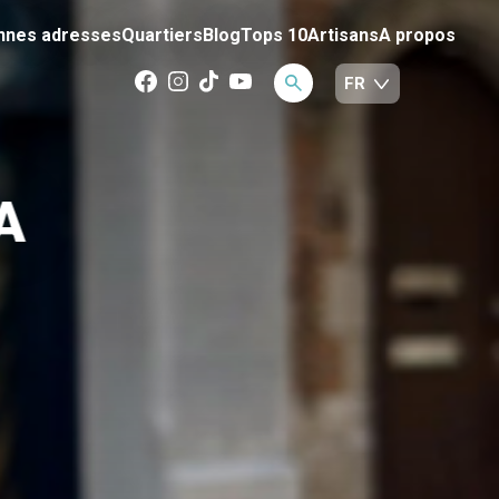
nnes adresses
Quartiers
Blog
Tops 10
Artisans
A propos
A