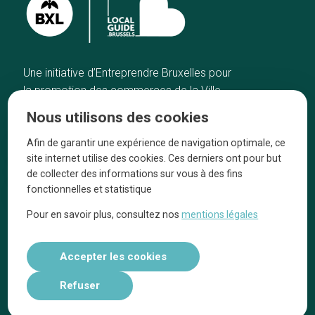
Une initiative d’Entreprendre Bruxelles pour
la promotion des commerces de la Ville
de Bruxelles
Nous utilisons des cookies
Accueil
Artisans
Afin de garantir une expérience de navigation optimale, ce
Bonnes adresses
A propos
site internet utilise des cookies. Ces derniers ont pour but
Quartiers
On parle de nous
de collecter des informations sur vous à des fins
fonctionnelles et statistique
Blog
Mentions légales
Pour en savoir plus, consultez nos
mentions légales
Tops 10
Suivez-nous sur nos réseaux
Accepter les cookies
Refuser
Réalisé par