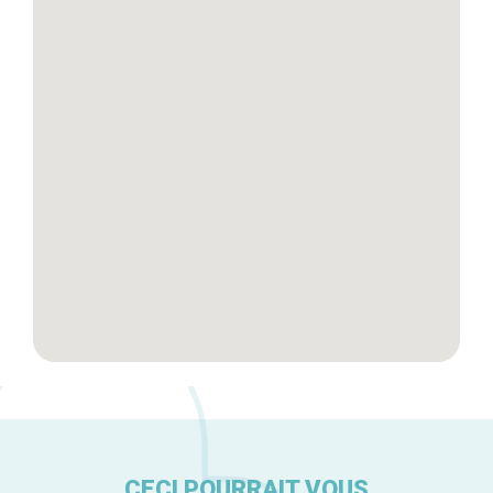
Blog
Tops 10
Artisans
A propos
CECI POURRAIT VOUS