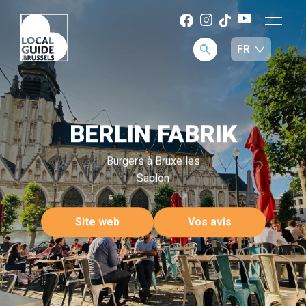
BERLIN FABRIK
Burgers à Bruxelles
Sablon
Site web
Vos avis