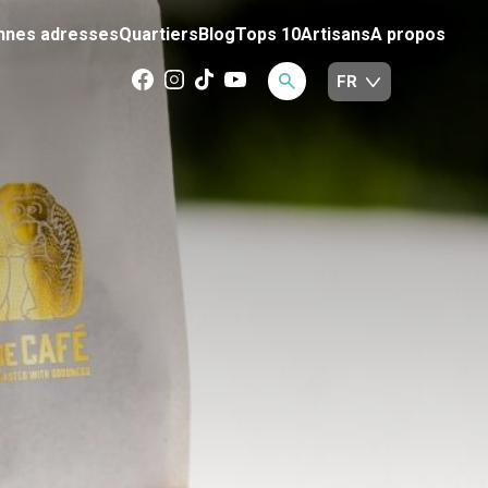
nnes adresses
Quartiers
Blog
Tops 10
Artisans
A propos