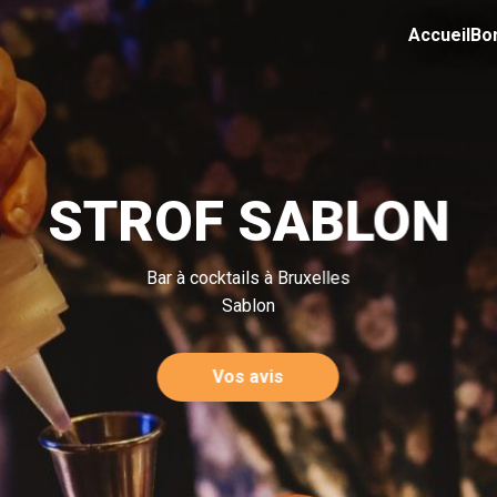
Accueil
Bo
STROF SABLON
Bar à cocktails à Bruxelles
Sablon
Vos avis