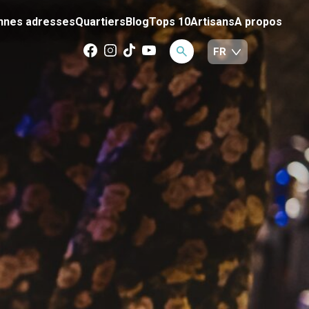
nnes adresses
Quartiers
Blog
Tops 10
Artisans
A propos