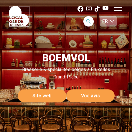
BOEMVOL
Brasserie & spécialités belges à Bruxelles
Grand-Place
Site web
Vos avis