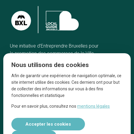
Une initiative d’Entreprendre Bruxelles pour
la promotion des commerces de la Ville
de Bruxelles
Nous utilisons des cookies
Accueil
Artisans
Afin de garantir une expérience de navigation optimale, ce
Bonnes adresses
A propos
site internet utilise des cookies. Ces derniers ont pour but
Quartiers
On parle de nous
de collecter des informations sur vous à des fins
fonctionnelles et statistique
Blog
Mentions légales
Pour en savoir plus, consultez nos
mentions légales
Tops 10
Suivez-nous sur nos réseaux
Accepter les cookies