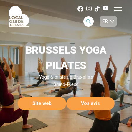
BRUSSELS YOGA
PILATES
Yoga & pilates à Bruxelles
Grand-Place
Site web
Vos avis